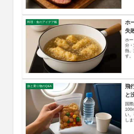
ホ
料理・食のアイデア帳
失
ホー
分・
熱、
す。
飛
旅と乗り物のQ&A
と
国際
10
い、
しま