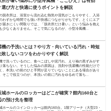
衣所が暑い悩みに小型冷風機「ここひえ」は有効
？選び方と快適に使うポイントを解説
の脱衣所は、浴室から流れ込む熱気や湿気がこもりやすく、入浴
のわずかな時間でも強い不快感につながりがちです。とくにエア
が届きにくい間取りでは、「脱衣所だけ暑い」という悩みを抱え
も少なくありません。そこで気になるのが、小型冷風機...
濯機の予洗いとは？やり方・向いている汚れ・時短
失敗しないコツをわかりやすく解説
機で洗っているのに、食べこぼしや泥汚れ、えり袖の黒ずみがす
り落ちない。そうした悩みの原因は、洗剤や洗濯機の性能だけで
く、本洗いの前のひと手間が足りていないことにある場合があり
。そこで役立つのが、本洗いの前に汚れをゆるめて落ち...
阪城ホールのロッカーはどこが確実？館内160台と
辺の預け先を整理
城ホールのコインロッカーは館内160台。1階アリーナ（大型23・