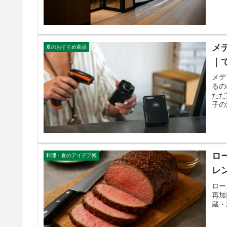
メ
夏のおすすめ商品
｜
メデ
るの
ただ
子の
ロ
料理・食のアイデア帳
レ
ロー
再加
蔵・