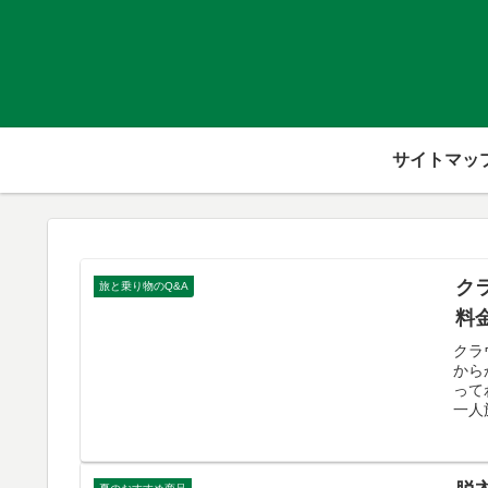
サイトマッ
ク
旅と乗り物のQ&A
料
クラ
から
って
一人