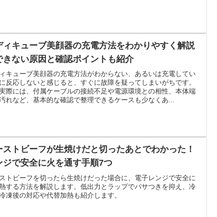
ディキューブ美顔器の充電方法をわかりやすく解説
できない原因と確認ポイントも紹介
ィキューブ美顔器の充電方法がわからない、あるいは充電してい
に反応しないと感じると、すぐに故障を疑ってしまいがちです。
実際には、付属ケーブルの接続不足や電源環境との相性、本体端
汚れなど、基本的な確認で整理できるケースも少なくあ...
ーストビーフが生焼けだと切ったあとでわかった！
ンジで安全に火を通す手順7つ
ストビーフを切ったら生焼けだった場合に、電子レンジで安全に
熱する方法を解説します。低出力とラップでパサつきを抑え、冷
冷凍後の対応や代替加熱も紹介します。