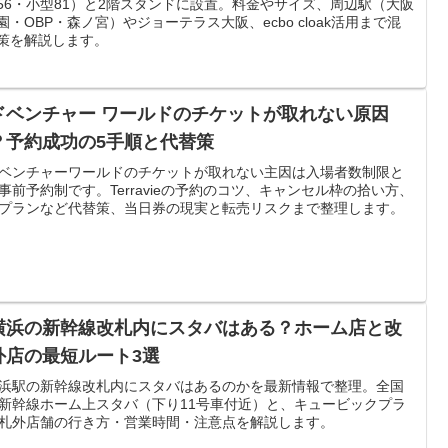
56・小型81）と2階スタンドに設置。料金やサイズ、周辺駅（大阪
園・OBP・森ノ宮）やジョーテラス大阪、ecbo cloak活用まで混
策を解説します。
ドベンチャー ワールドのチケットが取れない原因
？予約成功の5手順と代替策
ベンチャーワールドのチケットが取れない主因は入場者数制限と
事前予約制です。Terravieの予約のコツ、キャンセル枠の拾い方、
プランなど代替策、当日券の現実と転売リスクまで整理します。
横浜の新幹線改札内にスタバはある？ホーム店と改
外店の最短ルート3選
浜駅の新幹線改札内にスタバはあるのかを最新情報で整理。全国
新幹線ホーム上スタバ（下り11号車付近）と、キュービックプラ
札外店舗の行き方・営業時間・注意点を解説します。