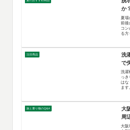
脱
夏のおすすめ商品
か
夏場
前後
コン
る方
洗
注目商品
で
洗濯
っき
はな
ます
大
旅と乗り物のQ&A
周
大阪