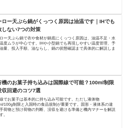
ーロー天ぷら鍋がくっつく原因は油温です｜IHでも
敗しない7つの対策
ロー天ぷら鍋で衣や食材が鍋底にくっつく原因は、油温不足・水
温度ムラが中心です。IHや小型鍋でも再現しやすい温度管理、予
油量、投入手順、油ならし、鍋の状態確認まで具体的に解説しま
行機のお菓子持ち込みは国際線で可能？100ml制限
没収回避のコツ7選
線でお菓子は基本的に持ち込み可能です。ただし液体物
0ml/100g制限と入国時の食品規制が重要です。固形・液体系の違
手荷物と預け荷物の判断、没収を避ける準備と機内マナーを解説
す。