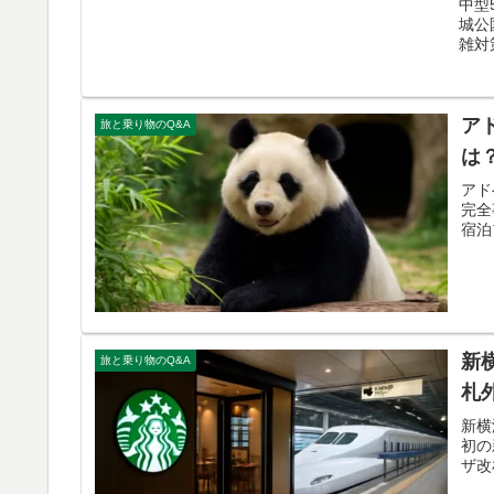
中型
城公
雑対
ア
旅と乗り物のQ&A
は
アド
完全
宿泊
新
旅と乗り物のQ&A
札
新横
初の
ザ改