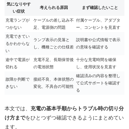
気になりやす
考えられる原因
まず確認したいこと
い症状
充電ランプが
ケーブルの差し込み不
付属ケーブル、アダプタ
つかない
足、電源側の問題
ー、コンセントを見直す
充電できてい
ランプ表示の見落と
説明書や公式情報で表示
るかわからな
し、機種ごとの仕様差
の意味を確認する
い
途中で電源が
充電不足、長期保管後
十分な充電時間を確保
切れる
の電池状態
し、使用状況を見直す
確認済みの内容を整理し
故障か判断で
接続不良、本体状態の
て公式サポートを確認す
きない
変化、不具合の可能性
る
本文では、
充電の基本手順からトラブル時の切り分
け方まで
をひとつずつ確認できるようにまとめてい
ます。