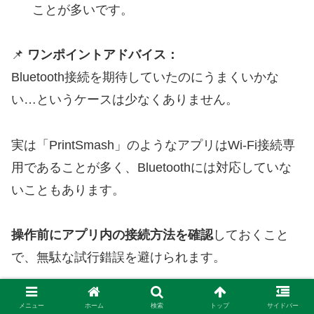
ことが多いです。
📌
ワンポイントアドバイス：
Bluetooth接続を期待していたのにうまくいかな
い…というケースは少なくありません。
実は「PrintSmash」のようなアプリはWi-Fi接続専
用であることが多く、Bluetoothには対応していな
いこともあります。
操作前にアプリ内の接続方法を確認
しておくこと
で、無駄な試行錯誤を避けられます。
また、プリント機によって対応方法が異なるため、
メニュー
ホーム
検索
トップ
サイドバー