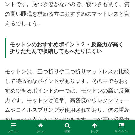
ントです。底つき感がないので、寝つきも良く、質
の高い睡眠を求める方におすすめのマットレスと言
えるでしょう。
モットンのおすすめポイント２・反発力が高く
折りたたんで収納してもへたりにくい
モットンは、三つ折りや二つ折りマットレスと比較
して特徴的なポイントがあります。その中でもおす
すめできるポイントの一つは、モットンの高い反発
力です。モットンは通常、高密度のウレタンフォー
ムやコイルスプリングが使用されており、体の重み
をしっかり支えることができます。この高い反発力
により、長時間寝た後でもモットンはへたりにく
メニュー
ホーム
検索
トップ
サイドバー