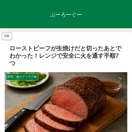
ぶーろーぐー
PR
ローストビーフが生焼けだと切ったあとで
わかった！レンジで安全に火を通す手順7
つ
料理・食のアイデア帳