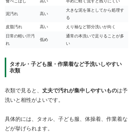
食べこぼし
高い
早めに軽く流すと残りにくい
大きな泥を落としてから処理す
泥汚れ
高い
る
皮脂汚れ
高い
えり袖など部分洗いが向く
日常の軽い汗汚
通常の本洗いで足りることが多
低め
れ
い
タオル・子ども服・作業着など予洗いしやすい
衣類
衣類で見ると、
丈夫で汚れが集中しやすいもの
は予
洗いと相性がよいです。
具体的には、タオル、子ども服、体操着、作業着な
どが挙げられます。