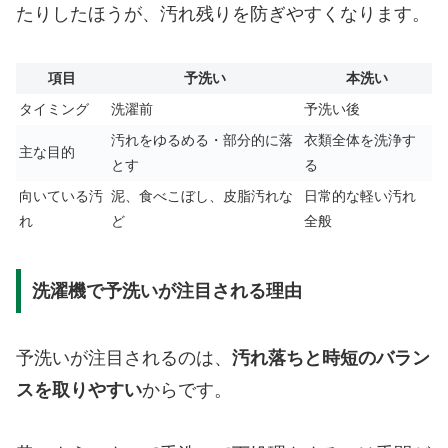
たりしたほうが、汚れ残りを防ぎやすくなります。
項目
予洗い
本洗い
タイミング
洗濯前
予洗い後
汚れをゆるめる・部分的に落
衣類全体を洗浄す
主な目的
とす
る
向いている汚
泥、食べこぼし、皮脂汚れな
日常的な軽い汚れ
れ
ど
全般
洗濯機で予洗いが注目される理由
予洗いが注目されるのは、
汚れ落ちと時短のバラン
スを取りやすい
からです。