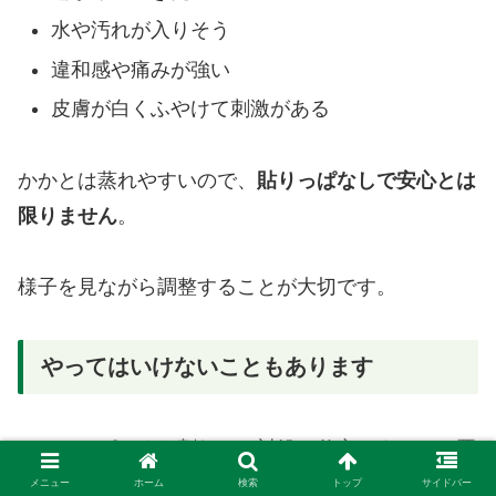
水や汚れが入りそう
違和感や痛みが強い
皮膚が白くふやけて刺激がある
かかとは蒸れやすいので、
貼りっぱなしで安心とは
限りません
。
様子を見ながら調整することが大切です。
やってはいけないこともあります
かかとのぱっくり割れは、対処の仕方によっては悪
化することがあります。
メニュー
ホーム
検索
トップ
サイドバー